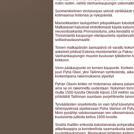
ristiin rastiin, välillä Vanhankaupungin uskomatt
Suomenkielinen virolaisopas selosti värikkäästi 
kotimaansa historiaa ja nykypäivää.
Maineikkaiden laulujuhlien pitopaikkaan tutustutt
Matkalaiset halusivat ehdottomasti käydä katsom
neuvostoaikaista Pronssisoturia, joka keväällä sii
Tönismäeltä kaupungin eteläpuolella sijaitsevall
sotilashautausmaalle.
Toisen matkapäivän aamupäivä oli varattu kokona
askeleet johtivat Estonia-muistomerkin ja Paksu
Vanhankaupungin muuriin kuuluvan tykkitornin k
kirkkoon.
Viron pääkaupunki on tornien kaupunki. Korkein ja
juuri Pyhä Olavi, yksi Tallinnan symboleista, a
korkeimpana rakennuksena ylpeillyt.
Pyhän Olavin kirkko on historiansa aikana palanu
aina se on rakennettu uudestaan. Nykyinen torni 
mutta 1500-luvulla Oleviste kipusi 159 metriin sa
johtotähti Tallinnan suuntaan purjehtineille laivoil
Tyrvääläisten sisarkirkolta on vain lyhyt kävely
läheisyydessä sijaitsevaan Püha Vaimun eli Py
Moni pysähtyi valokuvaamaan sen ulkoseinässä
kuuluisinta julkista kelloa 1600-luvulta.
Sisällä ihailtiin erikoista kaksilaivaista pohjarat
alttarikaappia ja koristeellista saarnastuolia tai
puuleikkauksineen. Maalaukset lehterien kaiteiss