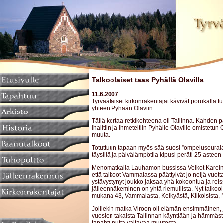
Talkoolaiset taas Pyhällä Olavilla
11.6.2007
Tyrvääläiset kirkonrakentajat kävivät porukalla 
yhteen Pyhään Olaviin.
Tällä kertaa retkikohteena oli Tallinna. Kahden p
ihailtiin ja ihmeteltiin Pyhälle Olaville omistetun 
muuta.
Totuttuun tapaan myös sää suosi ”ompeluseuralai
täysillä ja päivälämpötila kipusi peräti 25 astee
Menomatkalla Lauhamon bussissa Veikot Kareine
että talkoot Vammalassa päättyivät jo neljä vuotta
ystävystynyt joukko jaksaa yhä kokoontua ja reis
jälleennäkeminen on yhtä riemullista. Nyt talkool
mukana 43, Vammalasta, Keikyästä, Kiikoisista,
Joillekin matka Viroon oli elämän ensimmäinen, j
vuosien takaista Tallinnan käyntiään ja hämmäs
tapahtunutta valtavaa muutosta.