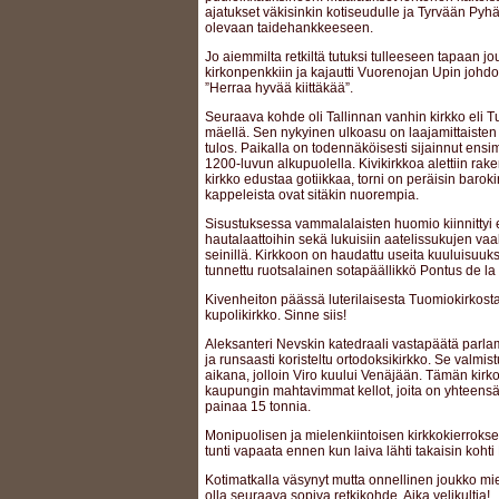
ajatukset väkisinkin kotiseudulle ja Tyrvään Pyhä
olevaan taidehankkeeseen.
Jo aiemmilta retkiltä tutuksi tulleeseen tapaan jo
kirkonpenkkiin ja kajautti Vuorenojan Upin johdoll
”Herraa hyvää kiittäkää”.
Seuraava kohde oli Tallinnan vanhin kirkko eli
mäellä. Sen nykyinen ulkoasu on laajamittaisten
tulos. Paikalla on todennäköisesti sijainnut ens
1200-luvun alkupuolella. Kivikirkkoa alettiin ra
kirkko edustaa gotiikkaa, torni on peräisin baroki
kappeleista ovat sitäkin nuorempia.
Sisustuksessa vammalalaisten huomio kiinnittyi
hautalaattoihin sekä lukuisiin aatelissukujen vaa
seinillä. Kirkkoon on haudattu useita kuuluisuu
tunnettu ruotsalainen sotapäällikkö Pontus de la
Kivenheiton päässä luterilaisesta Tuomiokirkost
kupolikirkko. Sinne siis!
Aleksanteri Nevskin katedraali vastapäätä parla
ja runsaasti koristeltu ortodoksikirkko. Se valmi
aikana, jolloin Viro kuului Venäjään. Tämän kirk
kaupungin mahtavimmat kellot, joita on yhteensä 
painaa 15 tonnia.
Monipuolisen ja mielenkiintoisen kirkkokierroks
tunti vapaata ennen kun laiva lähti takaisin kohti
Kotimatkalla väsynyt mutta onnellinen joukko miet
olla seuraava sopiva retkikohde. Aika velikultia!