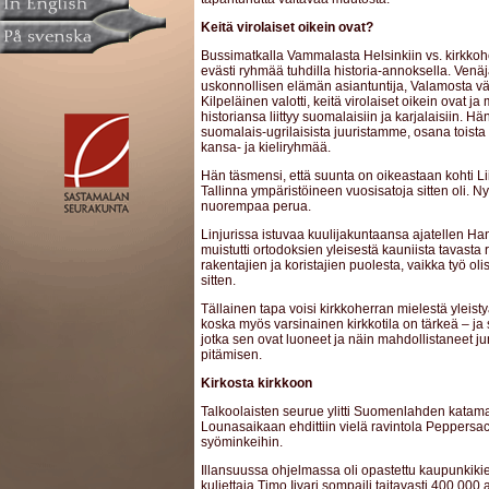
Keitä virolaiset oikein ovat?
Bussimatkalla Vammalasta Helsinkiin vs. kirkko
evästi ryhmää tuhdilla historia-annoksella. Venäj
uskonnollisen elämän asiantuntija, Valamosta väi
Kilpeläinen valotti, keitä virolaiset oikein ovat ja
historiansa liittyy suomalaisiin ja karjalaisiin. Hän
suomalais-ugrilaisista juuristamme, osana toista
kansa- ja kieliryhmää.
Hän täsmensi, että suunta on oikeastaan kohti L
Tallinna ympäristöineen vuosisatoja sitten oli. N
nuorempaa perua.
Linjurissa istuvaa kuulijakuntaansa ajatellen Ha
muistutti ortodoksien yleisestä kauniista tavasta r
rakentajien ja koristajien puolesta, vaikka työ olis
sitten.
Tällainen tapa voisi kirkkoherran mielestä yleistyä 
koska myös varsinainen kirkkotila on tärkeä – ja
jotka sen ovat luoneet ja näin mahdollistaneet 
pitämisen.
Kirkosta kirkkoon
Talkoolaisten seurue ylitti Suomenlahden katama
Lounasaikaan ehdittiin vielä ravintola Peppersac
syöminkeihin.
Illansuussa ohjelmassa oli opastettu kaupunkik
kuljettaja Timo Iivari sompaili taitavasti 400 00