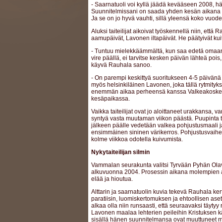
- Saarnatuoli voi kyllä jäädä kevääseen 2008, h
Suunnitelmissani on saada yhden kesän aikana 
Ja se on jo hyvä vauhti, sillä yleensä koko vuode
Aluksi taiteilijat aikoivat työskennellä niin, että 
aamupäivät, Lavonen iltapäivät. He päätyivät kui
- Tuntuu mielekkäämmältä, kun saa edetä omaan 
vire päällä, ei tarvitse kesken päivän lähteä po
käyvä Rauhala sanoo.
- On parempi keskittyä suoritukseen 4-5 päivänä
myös helsinkiläinen Lavonen, joka tällä rytmityk
enemmän aikaa perheensä kanssa Valkeakosk
kesäpaikassa.
Vaikka taiteilijat ovat jo aloittaneet urakkansa, v
syntyä vasta muutaman viikon päästä. Puupinta t
jälkeen päälle vedetään valkea pohjustusmaali 
ensimmäinen sininen värikerros. Pohjustusvaihee
kolme viikkoa odotella kuivumista.
Nykytaiteilijan silmin
Vammalan seurakunta valitsi Tyrvään Pyhän Olavin 
alkuvuonna 2004. Prosessin aikana molempien aj
elää ja hioutua.
Alttarin ja saarnatuolin kuvia tekevä Rauhala kert
paratiisin, luomiskertomuksen ja ehtoollisen as
alkaa olla niin runsaasti, että seuraavaksi täytyy
Lavonen maalaa lehterien peileihin Kristuksen 
sisällä hänen suunnitelmansa ovat muuttuneet myö