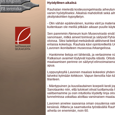
Hyödyllinen aikalisä
Rauhalan mielestä kosteusongelmasta aiheutunut 
varsin hyödylliseksi. Aikalisä mahdollisti sekä ai
yksityiskohtien kypsyttelyn.
- Olin vähän epäileväinen, kuinka värit ja materiaa
kuitenkaan ole meillä pitkään aikaan puulle käy
Sen paremmin Ateneum kuin Museovirasto eivät
sanomaan, mitkä aineet toimivat ja säilyvät Pyhä
oloissa. Siksi taiteilijat metsästivät aktiivisesti t
erilaisia kokeiluja. Rauhala kävi opintoretkellä
Lavonen ikonitaiteen museossa Arkangelissa.
- Hankimme tietoja eri lähteistä, ja vertasimme
Ratkaisun avaimet löytyivät lopulta idästä. Ortod
maalaamisen perinne on säilynyt elinvoimaisena, j
apua.
Loppusyksyllä Lavonen maalasi kokeeksi yhden p
talveksi kylmään kirkkoon. Vapun tienoilla hän k
tilanteen.
- Mäntypuinen ja kuusilautainen koepeili kesti jo
Sanotaanko niin, että tulokset olivat luottamusta 
valitsemamme ja osin intuitiolla löydetty linja oli
tunnelmissa uskaltaa aloittaa varsinaisen maal
Lavonen arvelee saavansa oman osuutensa valm
kesässä. Alttaria ja saarnatuolia työstävällä Rauh
aiheita on enemmän, noin 60.