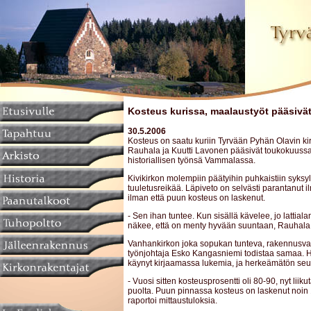
Kosteus kurissa, maalaustyöt pääsivä
30.5.2006
Kosteus on saatu kuriin Tyrvään Pyhän Olavin kir
Rauhala ja Kuutti Lavonen pääsivät toukokuuss
historiallisen työnsä Vammalassa.
Kivikirkon molempiin päätyihin puhkaistiin syksyl
tuuletusreikää. Läpiveto on selvästi parantanut 
ilman että puun kosteus on laskenut.
- Sen ihan tuntee. Kun sisällä kävelee, jo lattiala
näkee, että on menty hyvään suuntaan, Rauhala
Vanhankirkon joka sopukan tunteva, rakennusva
työnjohtaja Esko Kangasniemi todistaa samaa. H
käynyt kirjaamassa lukemia, ja herkeämätön seur
- Vuosi sitten kosteusprosentti oli 80-90, nyt liik
puolta. Puun pinnassa kosteus on laskenut noin 
raportoi mittaustuloksia.