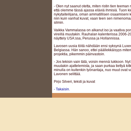
- Olen nyt saanut otetta, miten ristin tien teeman
että olemme tässä ajassa eläviä ihmisiä. Tuon 
nykytaiteilijana, oman ammatillisen osaamiseni k
niin kuin vanhat kuvat, vaan teen sen nimenom
silmin.
Vaikka Vammalassa on alkanut iso ja vaativa ponnis
vireillä muutakin. Rauhalan kalenterissa 2006-2
näyttely USA:ssa, Perussa ja Hollannissa.
Lavosen uusia töitä nähdään ensi syksynä Luxe
Belgiassa. Hän sanoo, ettei päällekkäisyys mite
projektia, pikemmin päinvastoin.
- Jos tekisin vain tätä, voisin mennä lukkoon. Nyt
muutakin ajattelemista, ja saan purkaa tiettyä kit
minulla on kuitenkin työnantaja, nuo muut ovat v
Lavonen selittää.
Pirjo Silveri, teksti ja kuvat
- Takaisin.