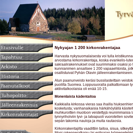
Nykyajan 1 200 kirkonrakentajaa
Harvasta nykysuomalaisesta voi tulla kristikunna
arvostama kirkonrakentaja, koska evankelis-luter
sakraalirakennukset ovat suurimmaksi osaksi jo
kunnianimen ansaitsee 1 200 vapaaehtoista, jotk
osallistuivat Pyhän Olavin jälleenrakentamiseen.
Alun paanunveisto keräsi bussilasteittain veistoki
puolilta Suomea. Loppusuoralla palkattomaan ty
aktiivitalkoolaisia oli enää 10-15.
Monenlaista kädentaitoa
Kaikkialla kirkossa vieras saa ihailla hiuksenhi
kosketusta; vanhanaikaisia härkähöylällä käsitelt
muhkuroitten muotoon veistettyjä reunimmaisia la
tynnyriholviin tyvi- ja latvapuoli vuorotellen sovite
sepän takomia nauloja ja muita rautaosia.
Kirkonrakentajilta vaadittiin taitoa, sisua, sitkeyttä
Moni rakenneratkaisu tai entisajan työmenetelmä 