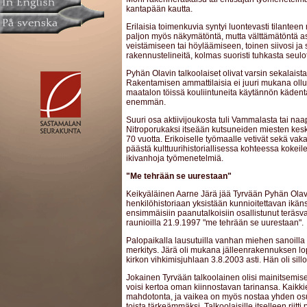
kantapään kautta.
Erilaisia toimenkuvia syntyi luontevasti tilante
paljon myös näkymätöntä, mutta välttämätöntä ask
veistämiseen tai höyläämiseen, toinen siivosi ja si
rakennustelineitä, kolmas suoristi tuhkasta seulo
Pyhän Olavin talkoolaiset olivat varsin sekalaist
Rakentamisen ammattilaisia ei juuri mukana ollut
maatalon töissä kouliintuneita käytännön kädentai
enemmän.
Suuri osa aktiivijoukosta tuli Vammalasta tai naa
Nitroporukaksi itseään kutsuneiden miesten keski-
70 vuotta. Erikoiselle työmaalle vetivät sekä vak
päästä kulttuurihistoriallisessa kohteessa koke
ikivanhoja työmenetelmiä.
"Me tehrään se uurestaan"
Keikyäläinen Aarne Järä jää Tyrvään Pyhän Ola
henkilöhistoriaan yksistään kunnioitettavan ikäns
ensimmäisiin paanutalkoisiin osallistunut teräsva
raunioilla 21.9.1997 "me tehrään se uurestaan".
Palopaikalla lausutuilla vanhan miehen sanoilla 
merkitys. Järä oli mukana jälleenrakennuksen l
kirkon vihkimisjuhlaan 3.8.2003 asti. Hän oli sill
Jokainen Tyrvään talkoolainen olisi mainitsemise
voisi kertoa oman kiinnostavan tarinansa. Kaikkie
mahdotonta, ja vaikea on myös nostaa yhden osu
toista tärkeämmäksi. Talkoolaisille itselleen rii