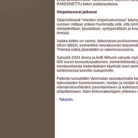
RAKENNETTU katon päätylaudassa.
Ompeluseurat jatkuvat
Säännöllisesti "miesten ompeluseuroissa" käynyt
vuosien mittaan yhteen huolimatta siitä, että ryh
mielipiteiltään, taustaltaan, syntyperältään ja kou
ihmisiä.
Vaikka kirkko on valmis, talkoolaiset puolisoine
silloin tällöin, esimerkiksi seurakunnan tarjoamal
Yhteisiä retkiä järjestettiin jo rakennusvuosina.
Syksyllä 2004 Jenny ja Antti Wihurin rahasto myö
000 euron tunnustuspalkinnon, esimerkillisestä
monipuolisesta kädentaitojen käytöstä isien per
siirtämisessä tuleville sukupolville.
Palkinto luovutettiin Vammalan seurakunnalle kä
talkoolaisten huomioimiseen, heidän ja heidän l
elämänolosuhteiden parantamiseen ja kaikinpu
ylläpitämiseen. Näin kirkonrakentajien yhteinen 
- Takaisin.