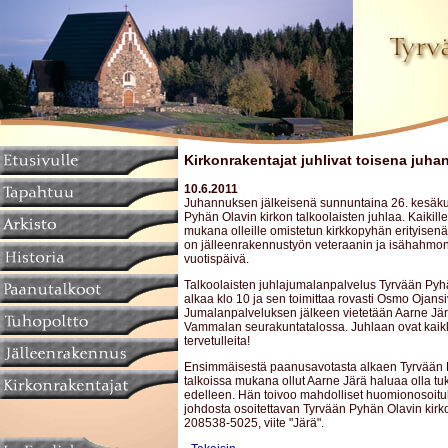
Kirkonrakentajat juhlivat toisena juh
10.6.2011
Juhannuksen jälkeisenä sunnuntaina 26. kesäku
Pyhän Olavin kirkon talkoolaisten juhlaa. Kaikil
mukana olleille omistetun kirkkopyhän erityisenä
on jälleenrakennustyön veteraanin ja isähahmo
vuotispäivä.
Talkoolaisten juhlajumalanpalvelus Tyrvään Pyh
alkaa klo 10 ja sen toimittaa rovasti Osmo Ojansi
Jumalanpalveluksen jälkeen vietetään Aarne Jär
Vammalan seurakuntatalossa. Juhlaan ovat kaik
tervetulleita!
Ensimmäisestä paanusavotasta alkaen Tyrvään 
talkoissa mukana ollut Aarne Järä haluaa olla t
edelleen. Hän toivoo mahdolliset huomionosoit
johdosta osoitettavan Tyrvään Pyhän Olavin kirko
208538-5025, viite "Järä".