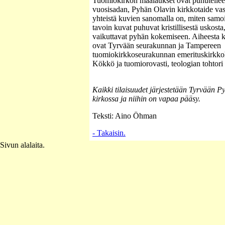
Tuomiokirkon maalaukset ovat puhutelleet
vuosisadan, Pyhän Olavin kirkkotaide va
yhteistä kuvien sanomalla on, miten samoi
tavoin kuvat puhuvat kristillisestä uskosta
vaikuttavat pyhän kokemiseen. Aiheesta 
ovat Tyrvään seurakunnan ja Tampereen
tuomiokirkkoseurakunnan emerituskirkkoh
Kökkö ja tuomiorovasti, teologian tohtori 
Kaikki tilaisuudet järjestetään Tyrvään 
kirkossa ja niihin on vapaa pääsy.
Teksti: Aino Öhman
- Takaisin.