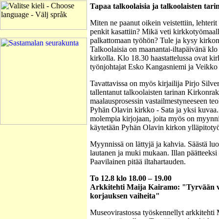
Tapaa talkoolaisia ja talkoolaisten tari
Miten ne paanut oikein veistettiin, lehterit
penkit kasattiin? Mikä veti kirkkotyömaal
palkattomaan työhön? Tule ja kysy kirkonr
Talkoolaisia on maanantai-iltapäivänä klo 
kirkolla. Klo 18.30 haastattelussa ovat k
työnjohtajat Esko Kangasniemi ja Veikk
Tavattavissa on myös kirjailija Pirjo Silver
tallentanut talkoolaisten tarinan Kirkonrak
maalausprosessin vastailmestyneeseen te
Pyhän Olavin kirkko - Sata ja yksi kuvaa.
molempia kirjojaan, joita myös on myynnis
käytetään Pyhän Olavin kirkon ylläpitoty
Myynnissä on lättyjä ja kahvia. Säästä lu
lautanen ja muki mukaan. Illan päätteeksi
Paavilainen pitää iltahartauden.
To 12.8 klo 18.00 – 19.00
Arkkitehti Maija Kairamo: "Tyrvään
korjauksen vaiheita"
Museovirastossa työskennellyt arkkitehti