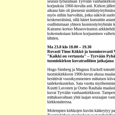
seurasi työurallaan Tyrvään vanhankirkon 
korjauksia 1960-luvulta asti. Kirkon jäll
aikana hän oli jäsenenä sisätilatyöryhmäs
myös niihin harvoihin, jotka näkivät uude
keskeneräisinä, sillä hänet kutsuttiin asian
osallistumaan yhteen luonnostyöryhmän 
Kairamo kertoo Museoviraston arkkitehdi
kokemuksiaan kirkon korjaamisen vaiheist
lähtien.
Ma 23.8 klo 18.00 – 19.30
Rovasti Timo Kökkö ja tuomiorovasti V
"Kaikki on vertausta" – Tyrvään Pyh
tuomiokirkon kuvatradition jatkajana
Hugo Simberg ja Magnus Enckell toteutt
tuomiokirkkoon 1900-luvun alussa maalau
herättivät vuosikymmenten mittaisen kiiv
taidekeskustelun. Sata vuotta myöhemmin
Kuutti Lavonen ja Osmo Rauhala maalasi
kuvat Tyrvään vanhaankirkkoon. Tampere
mittakaavaltaan yhtä laajan seuraajan vas
kirkkotaiteessa.
Molempien kirkkojen kuviin kätkeytyy pal