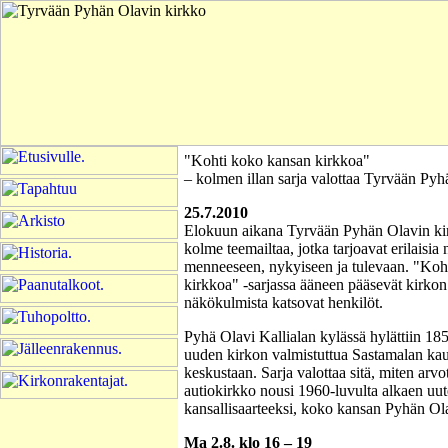
"Kohti koko kansan kirkkoa"
– kolmen illan sarja valottaa Tyrvään Pyh
25.7.2010
Elokuun aikana Tyrvään Pyhän Olavin kirk
kolme teemailtaa, jotka tarjoavat erilaisi
menneeseen, nykyiseen ja tulevaan. "Koh
kirkkoa" -sarjassa ääneen pääsevät kirkon 
näkökulmista katsovat henkilöt.
Pyhä Olavi Kallialan kylässä hylättiin 1
uuden kirkon valmistuttua Sastamalan ka
keskustaan. Sarja valottaa sitä, miten arv
autiokirkko nousi 1960-luvulta alkaen uut
kansallisaarteeksi, koko kansan Pyhän Ola
Ma 2.8. klo 16 – 19